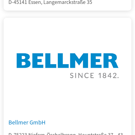
D-45141 Essen, Langemarckstraße 35
Bellmer GmbH
D-75223 Niefern-Öschelbronn, Hauptstraße 37 - 43