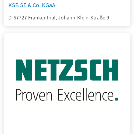
KSB SE & Co. KGaA
D-67727 Frankenthal, Johann-Klein-Straße 9