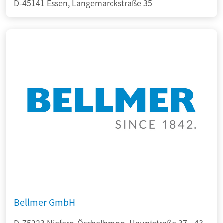
D-45141 Essen, Langemarckstraße 35
Bellmer GmbH
D-75223 Niefern-Öschelbronn, Hauptstraße 37 - 43