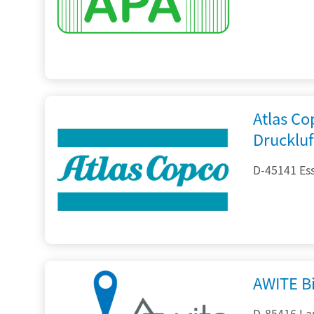
Atlas C
Drucklu
D-45141 Es
AWITE B
D-85416 La