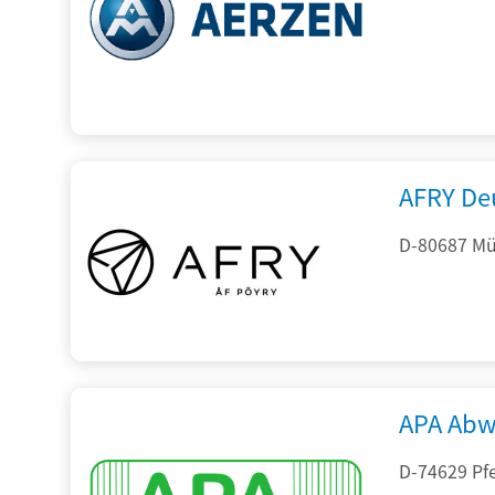
AFRY De
D-80687 Mü
APA Abw
D-74629 Pfe