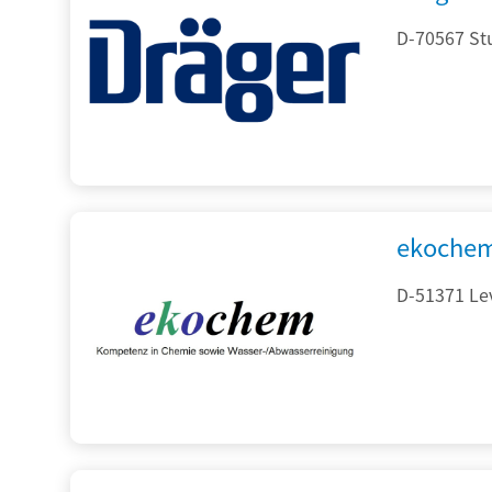
D-70567 Stu
ekochem
D-51371 Le