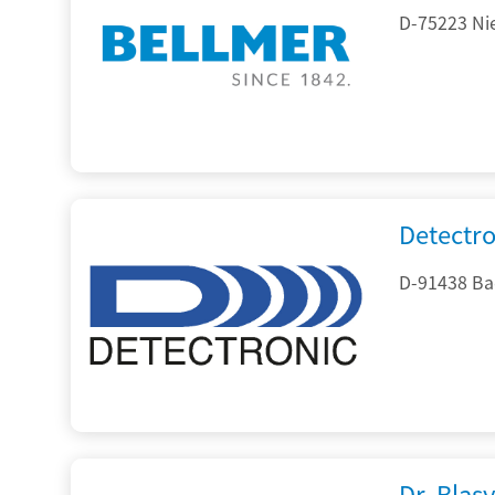
D-75223 Ni
Detectr
D-91438 Ba
Dr. Blasy