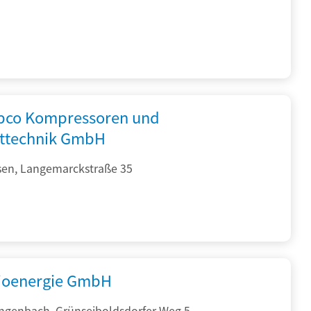
opco Kompressoren und
fttechnik GmbH
sen, Langemarckstraße 35
ioenergie GmbH
ngenbach, Grünseiboldsdorfer Weg 5