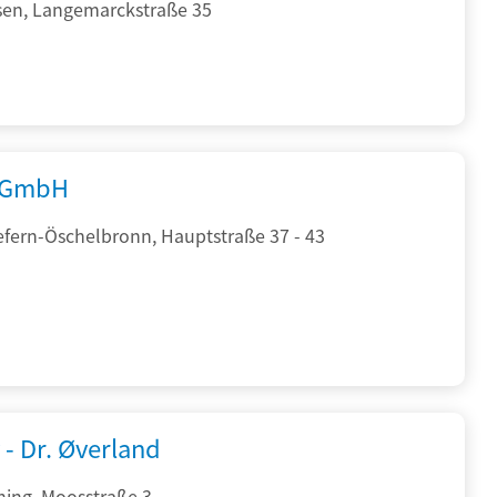
sen, Langemarckstraße 35
 GmbH
efern-Öschelbronn, Hauptstraße 37 - 43
 - Dr. Øverland
hing, Moosstraße 3