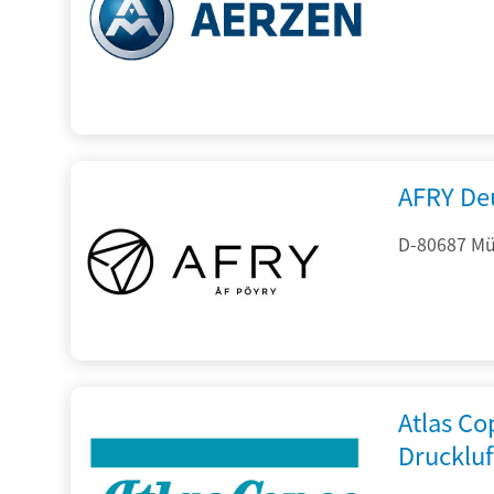
AFRY De
D-80687 Mü
Atlas C
Drucklu