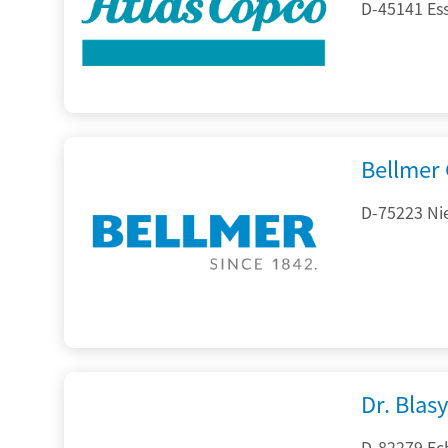
D-45141 Es
Bellmer
D-75223 Ni
Dr. Blasy
D-82279 Ec