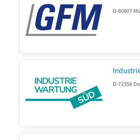
D-80807 Mü
Industr
D-72358 Do