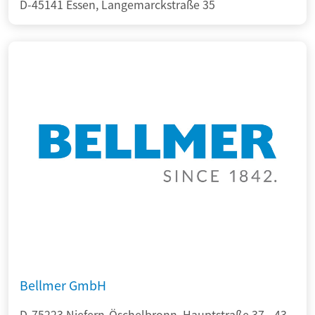
D-45141 Essen, Langemarckstraße 35
Bellmer GmbH
D-75223 Niefern-Öschelbronn, Hauptstraße 37 - 43