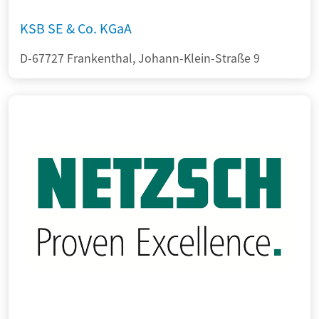
KSB SE & Co. KGaA
D-67727 Frankenthal, Johann-Klein-Straße 9