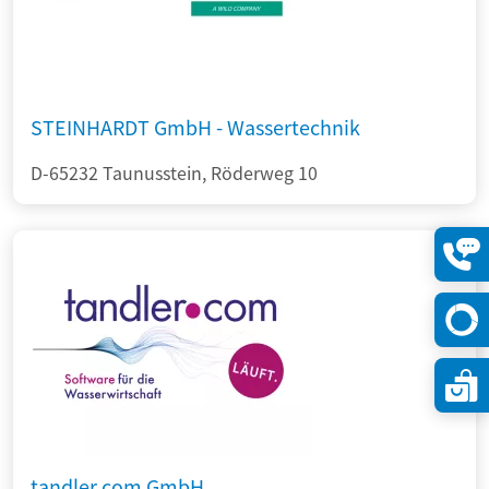
STEINHARDT GmbH - Wassertechnik
D-65232 Taunusstein, Röderweg 10
Konta
öffne
tandler.com GmbH