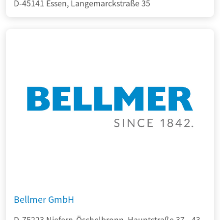
D-45141 Essen, Langemarckstraße 35
Bellmer GmbH
D-75223 Niefern-Öschelbronn, Hauptstraße 37 - 43