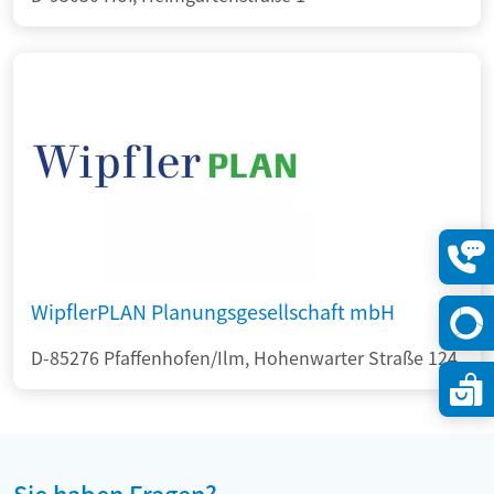
Konta
öffne
WipflerPLAN Planungsgesellschaft mbH
D-85276 Pfaffenhofen/Ilm, Hohenwarter Straße 124
Sie haben Fragen?