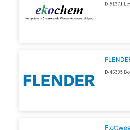
D-51371 Le
FLENDE
D-46395 Bo
Flottwe