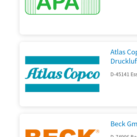
Atlas C
Drucklu
D-45141 Es
Beck Gm
D-74906 Ba