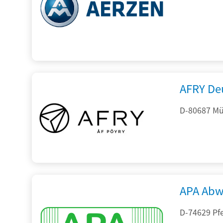
AFRY De
D-80687 Mü
APA Abw
D-74629 Pfe