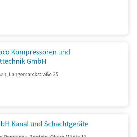
opco Kompressoren und
fttechnik GmbH
sen, Langemarckstraße 35
bH Kanal und Schachtgeräte
d Rappenau-Bonfeld, Obere Mühle 11