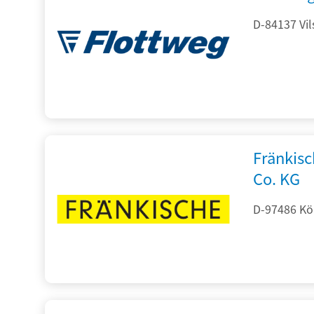
D-84137 Vil
Fränkis
Co. KG
D-97486 Kön