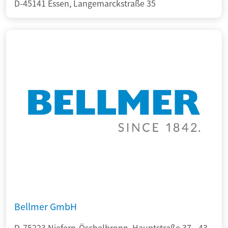
D-45141 Essen, Langemarckstraße 35
Bellmer GmbH
D-75223 Niefern-Öschelbronn, Hauptstraße 37 - 43