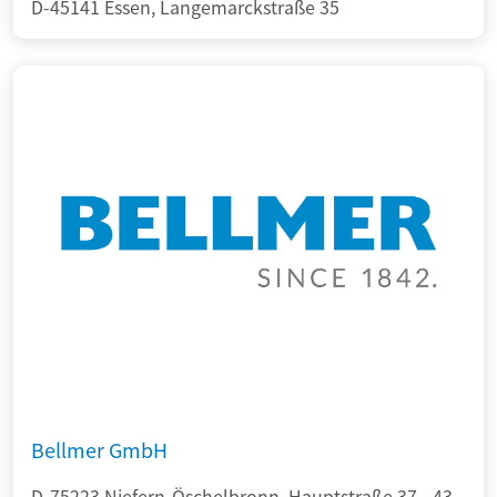
D-45141 Essen, Langemarckstraße 35
Bellmer GmbH
D-75223 Niefern-Öschelbronn, Hauptstraße 37 - 43