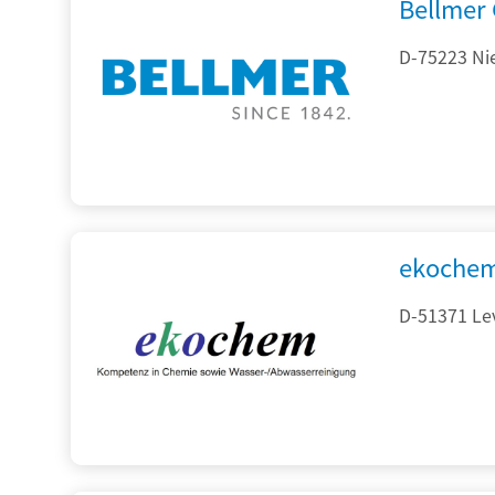
Bellmer
D-75223 Ni
ekochem
D-51371 Le