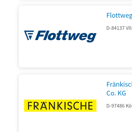
Flottwe
D-84137 Vil
Fränkis
Co. KG
D-97486 Kön