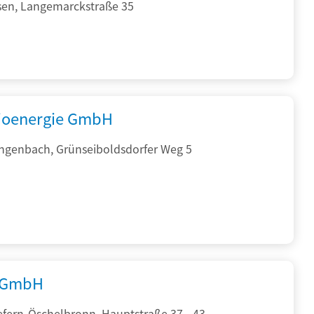
sen, Langemarckstraße 35
ioenergie GmbH
ngenbach, Grünseiboldsdorfer Weg 5
 GmbH
efern-Öschelbronn, Hauptstraße 37 - 43