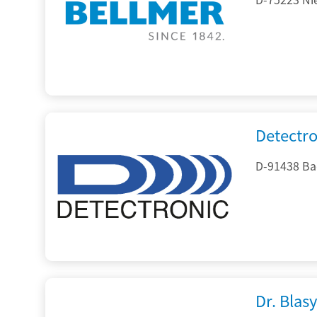
Detectr
D-91438 Ba
Dr. Blasy