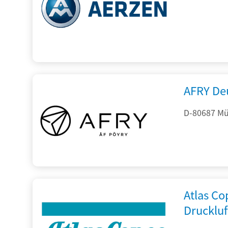
AFRY De
D-80687 Mü
Atlas C
Drucklu