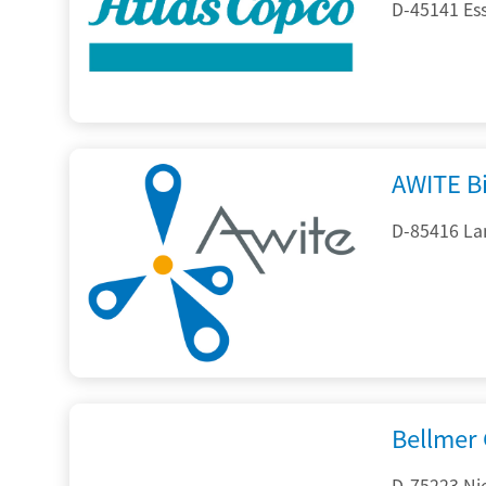
D-45141 Es
AWITE B
D-85416 La
Bellmer
D-75223 Ni