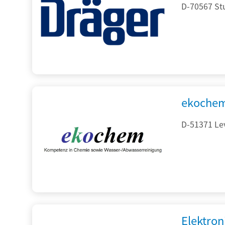
D-70567 Stu
ekochem
D-51371 Le
Elektron