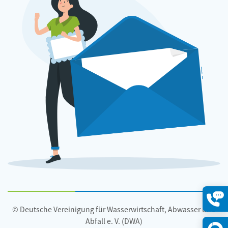
© Deutsche Vereinigung für Wasserwirtschaft, Abwasser und
Konta
öffne
Abfall e. V. (DWA)