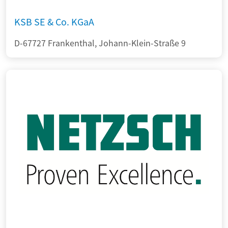
KSB SE & Co. KGaA
D-67727 Frankenthal, Johann-Klein-Straße 9