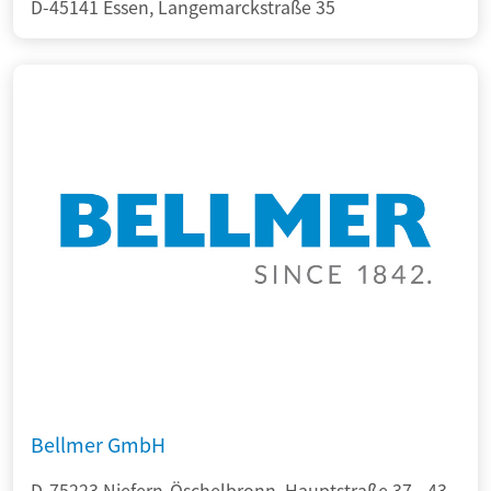
D-45141 Essen, Langemarckstraße 35
Bellmer GmbH
D-75223 Niefern-Öschelbronn, Hauptstraße 37 - 43