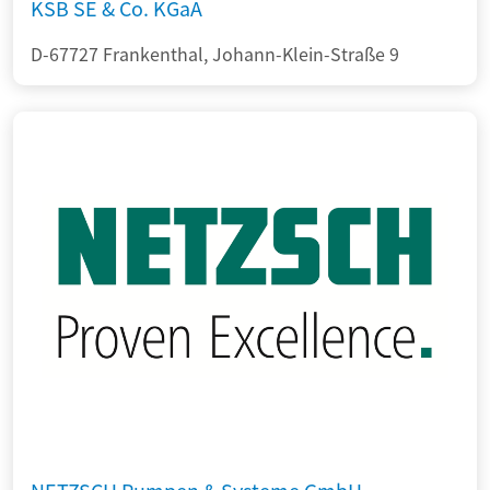
KSB SE & Co. KGaA
D-67727 Frankenthal, Johann-Klein-Straße 9