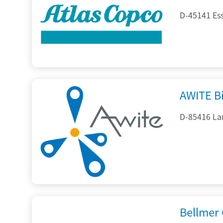
D-45141 Es
AWITE B
D-85416 La
Bellmer