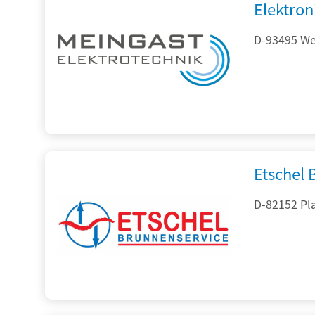
Elektron
D-93495 Wei
Etschel
D-82152 Pla