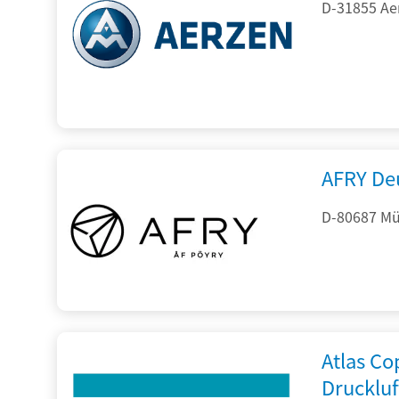
D-31855 Ae
AFRY De
D-80687 Mü
Atlas C
Drucklu