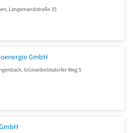
sen, Langemarckstraße 35
ioenergie GmbH
ngenbach, Grünseiboldsdorfer Weg 5
 GmbH