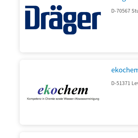
D-70567 Stu
ekochem
D-51371 Le