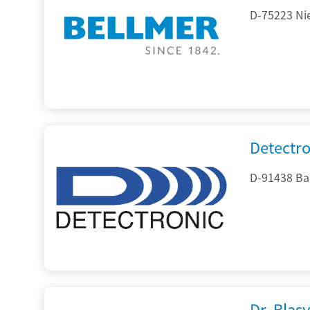
D-75223 Ni
Detectr
D-91438 Ba
Dr. Blasy