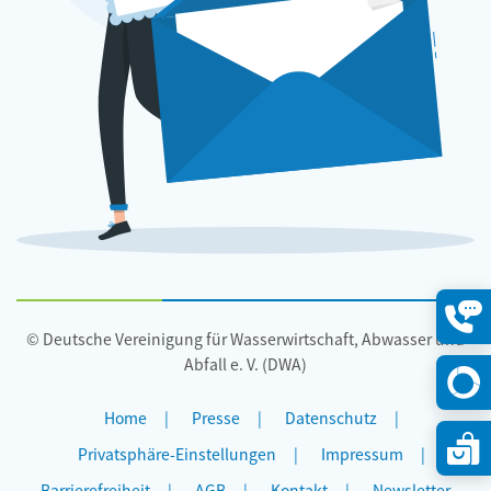
© Deutsche Vereinigung für Wasserwirtschaft, Abwasser und
Konta
öffne
Abfall e. V. (DWA)
Home
Presse
Datenschutz
Privatsphäre-Einstellungen
Impressum
Barrierefreiheit
AGB
Kontakt
Newsletter