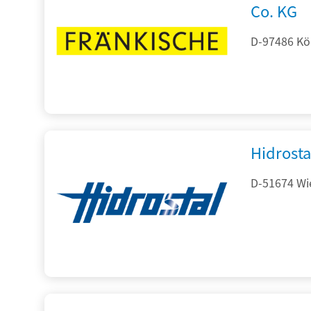
Co. KG
D-97486 Kön
Hidrost
D-51674 Wie