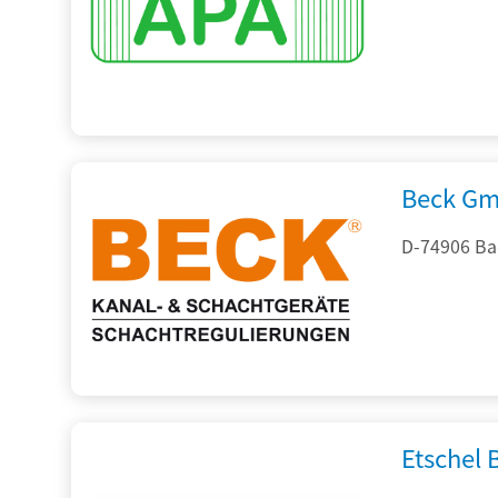
Beck Gm
D-74906 Ba
Etschel