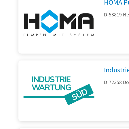
HOMA P
D-53819 Neu
Industr
D-72358 Do