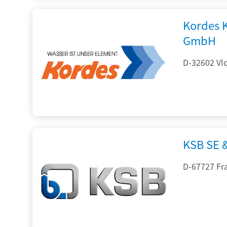
Kordes 
GmbH
D-32602 Vlo
KSB SE 
D-67727 Fr