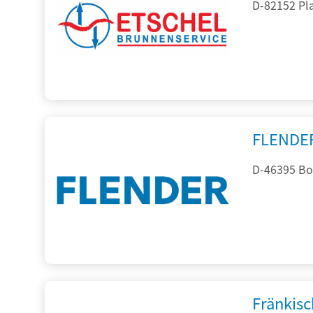
D-82152 Pla
FLENDE
D-46395 Bo
Fränkis