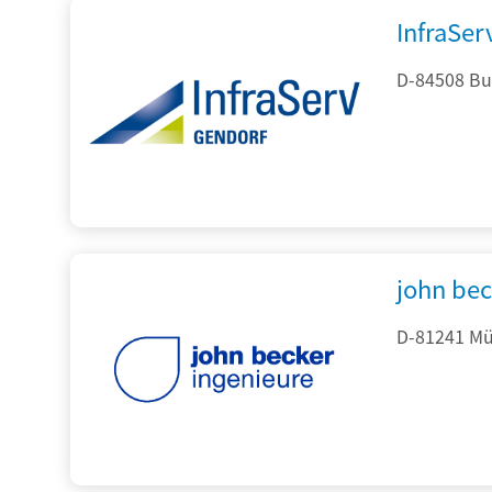
InfraSe
D-84508 Bur
john be
D-81241 Mü