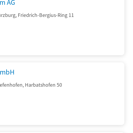
rm AG
zburg, Friedrich-Bergius-Ring 11
GmbH
iefenhofen, Harbatshofen 50