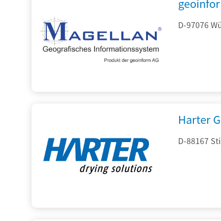
geoinfo
D-97076 Wür
Harter 
D-88167 St