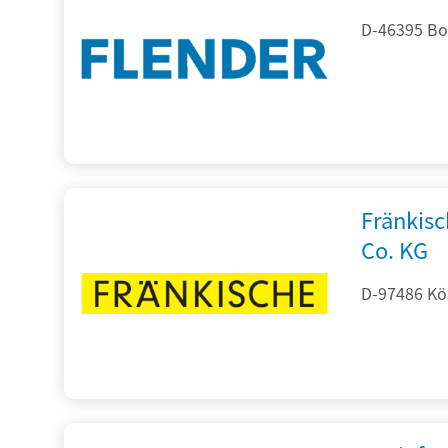
D-46395 Bo
Fränkis
Co. KG
D-97486 Kön