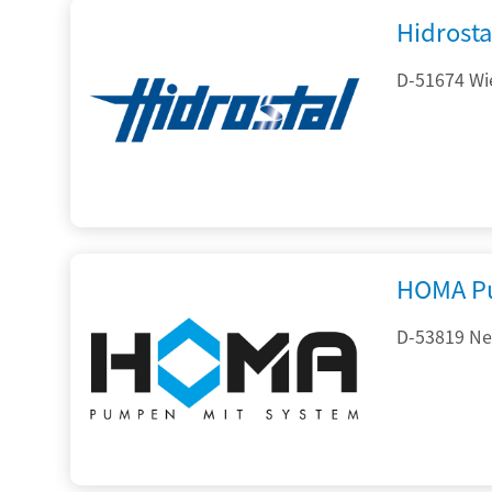
Hidrost
D-51674 Wie
HOMA P
D-53819 Neu