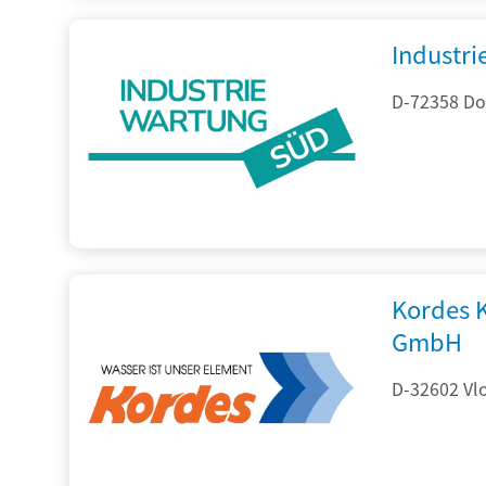
Industr
D-72358 Do
Kordes 
GmbH
D-32602 Vlo