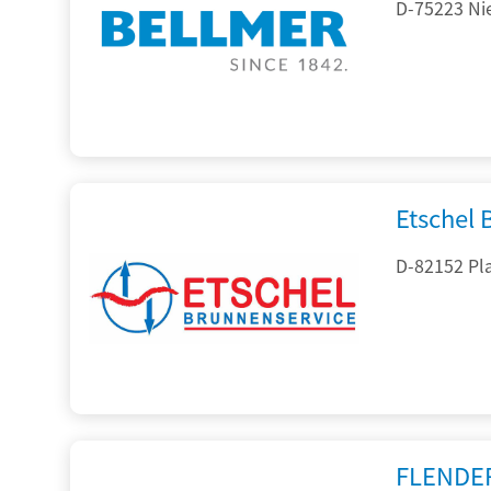
D-75223 Ni
Etschel
D-82152 Pla
FLENDE