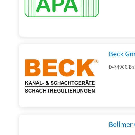
Beck Gm
D-74906 Ba
Bellmer