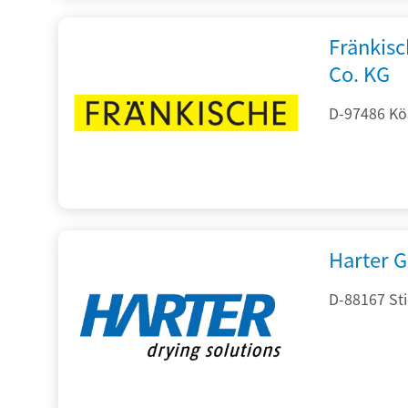
Fränkis
Co. KG
D-97486 Kön
Harter 
D-88167 St