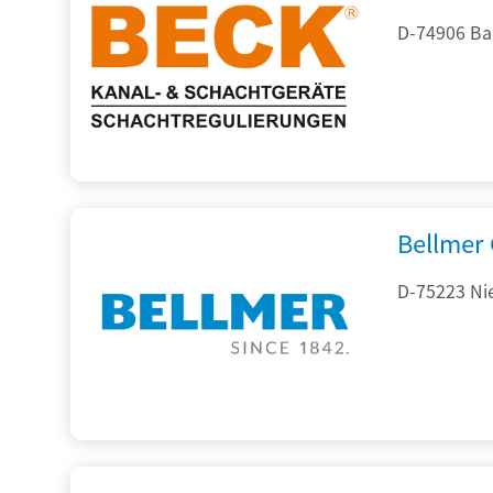
D-74906 Ba
Bellmer
D-75223 Ni