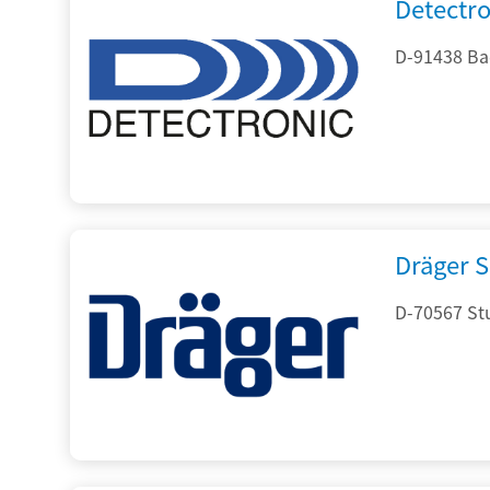
Detectr
D-91438 Ba
Dräger S
D-70567 Stu