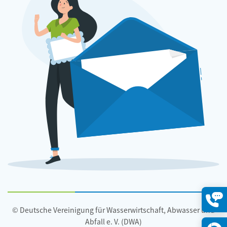
© Deutsche Vereinigung für Wasserwirtschaft, Abwasser und
Konta
öffne
Abfall e. V. (DWA)