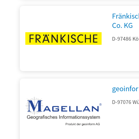
Fränkis
Co. KG
D-97486 Kön
geoinfo
D-97076 Wür