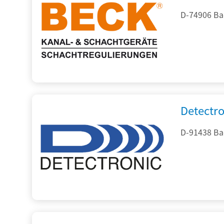
D-74906 Ba
Detectr
D-91438 Ba