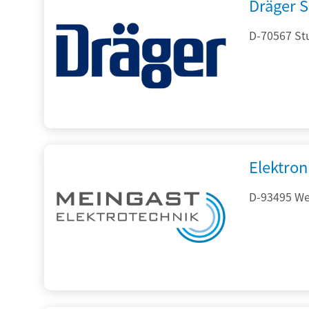
Dräger S
D-70567 Stu
Elektron
D-93495 Wei