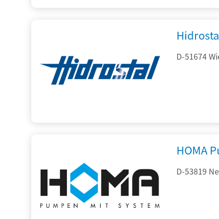
Hidrost
D-51674 Wie
HOMA P
D-53819 Neu