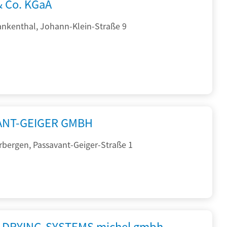
& Co. KGaA
ankenthal, Johann-Klein-Straße 9
ANT-GEIGER GMBH
rbergen, Passavant-Geiger-Straße 1
DRYING-SYSTEMS michel gmbh