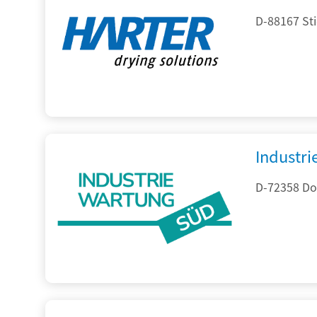
D-88167 St
Industr
D-72358 Do