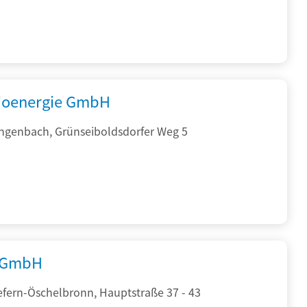
ioenergie GmbH
ngenbach, Grünseiboldsdorfer Weg 5
 GmbH
efern-Öschelbronn, Hauptstraße 37 - 43