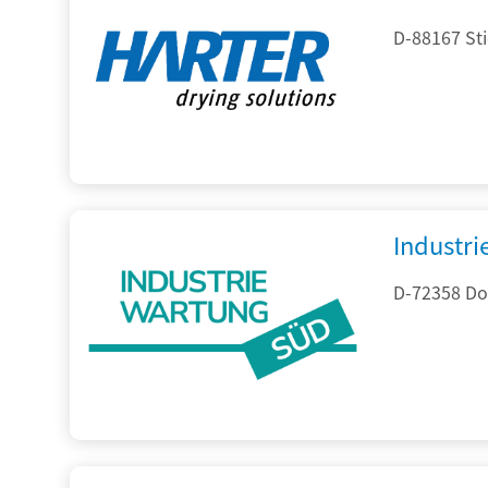
D-88167 St
Industr
D-72358 Do