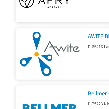
AWITE B
D-85416 La
Bellmer
D-75223 Ni