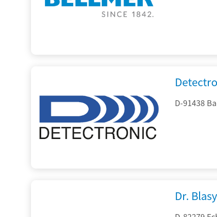
Detectr
D-91438 Ba
Dr. Blasy
D-82279 Ec