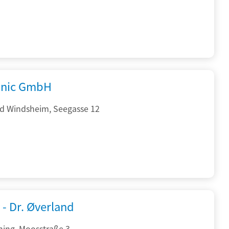
onic GmbH
d Windsheim, Seegasse 12
 - Dr. Øverland
hing, Moosstraße 3