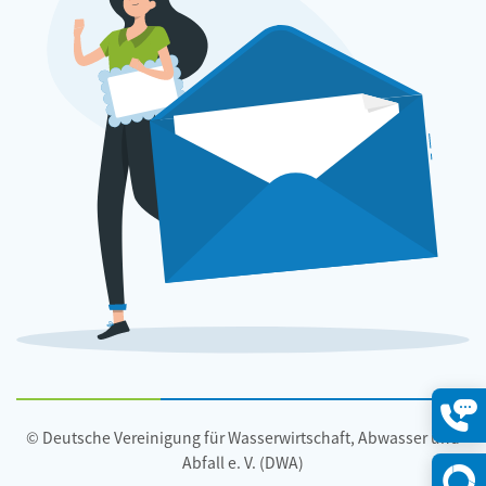
© Deutsche Vereinigung für Wasserwirtschaft, Abwasser und
Konta
öffne
Abfall e. V. (DWA)