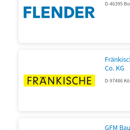
D-46395 Bo
Fränkis
Co. KG
D-97486 Kön
GFM Bau