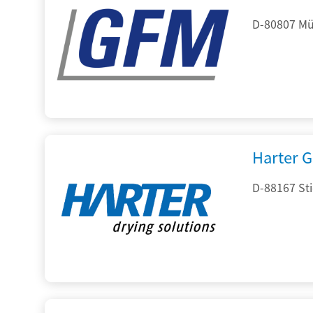
D-80807 Mü
Harter 
D-88167 St