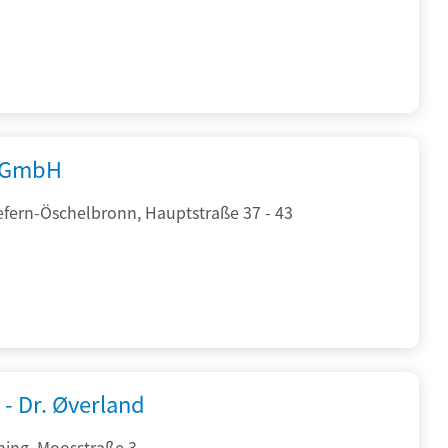
 GmbH
efern-Öschelbronn, Hauptstraße 37 - 43
 - Dr. Øverland
hing, Moosstraße 3