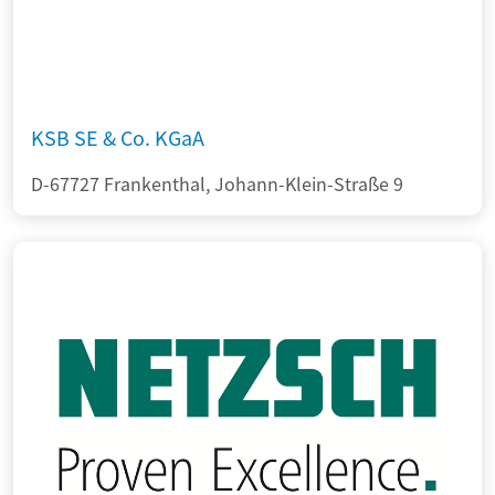
KSB SE & Co. KGaA
D-67727 Frankenthal, Johann-Klein-Straße 9