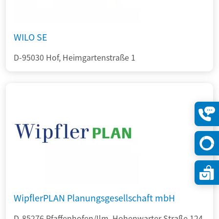
WILO SE
D-95030 Hof, Heimgartenstraße 1
Konta
öffne
WipflerPLAN Planungsgesellschaft mbH
D-85276 Pfaffenhofen/Ilm, Hohenwarter Straße 124