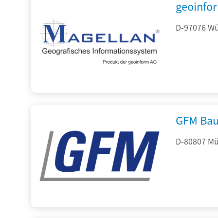
geoinfo
D-97076 Wür
GFM Bau
D-80807 Mü