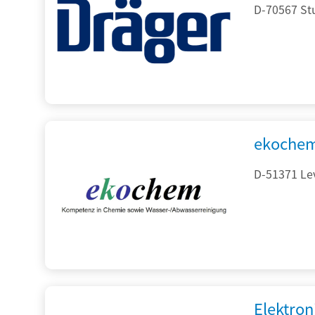
D-70567 Stu
ekochem
D-51371 Le
Elektron