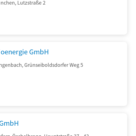
nchen, Lutzstraße 2
ioenergie GmbH
ngenbach, Grünseiboldsdorfer Weg 5
 GmbH
efern-Öschelbronn, Hauptstraße 37 - 43