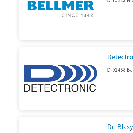
Detectr
D-91438 Ba
Dr. Blasy