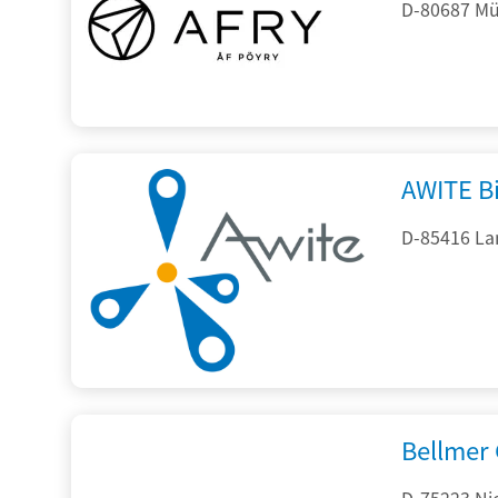
D-80687 Mü
AWITE B
D-85416 La
Bellmer
D-75223 Ni