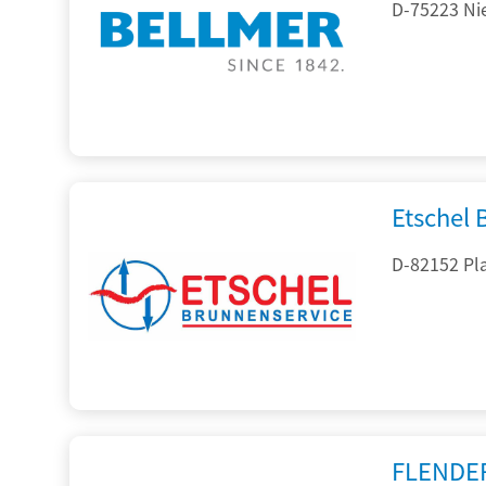
D-75223 Ni
Etschel
D-82152 Pla
FLENDE