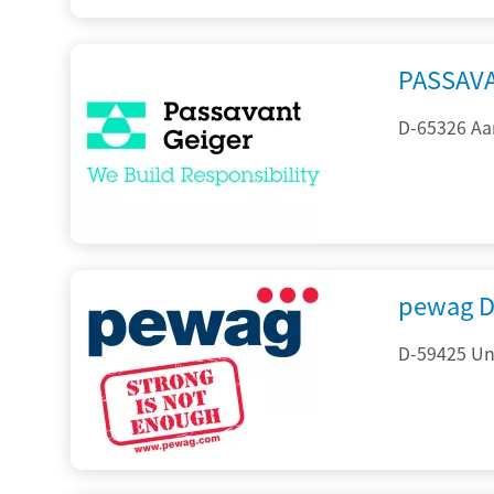
PASSAV
D-65326 Aa
pewag D
D-59425 Un