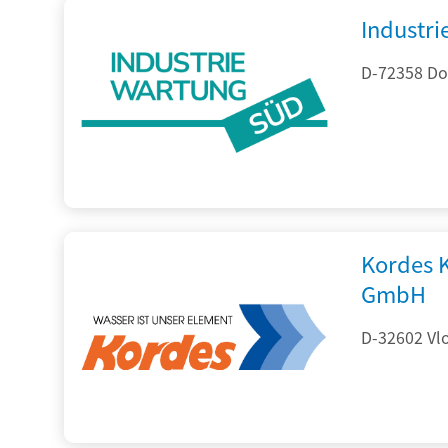
Industr
D-72358 Do
Kordes 
GmbH
D-32602 Vlo