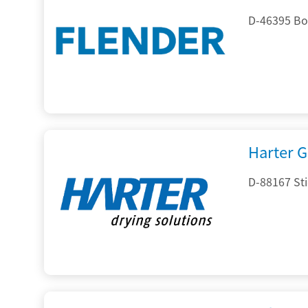
D-46395 Bo
Harter 
D-88167 St