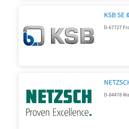
KSB SE 
D-67727 Fr
NETZSC
D-84478 Wal