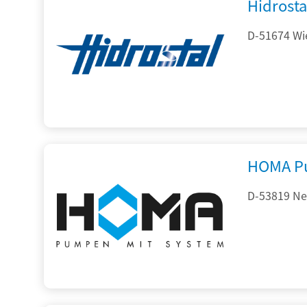
Hidrost
D-51674 Wie
HOMA P
D-53819 Neu