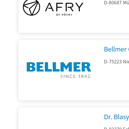
D-80687 Mü
Bellmer
D-75223 Ni
Dr. Blasy
D-82279 Ec