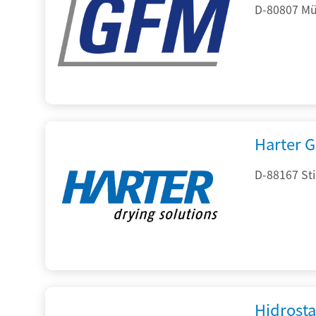
D-80807 Mü
Harter 
D-88167 St
Hidrost