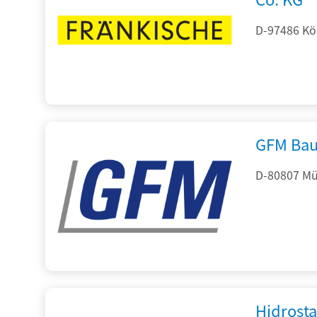
D-97486 Kön
GFM Bau
D-80807 Mü
Hidrost