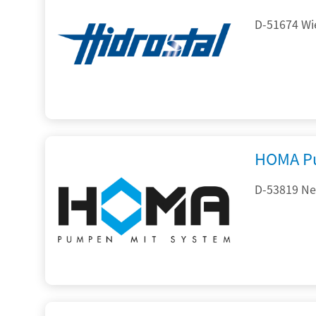
D-51674 Wie
HOMA P
D-53819 Neu