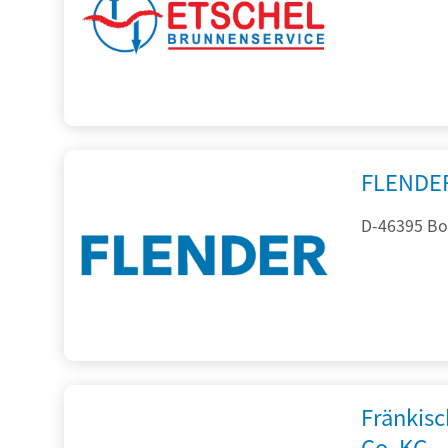
FLENDE
D-46395 Bo
Fränkis
Co. KG