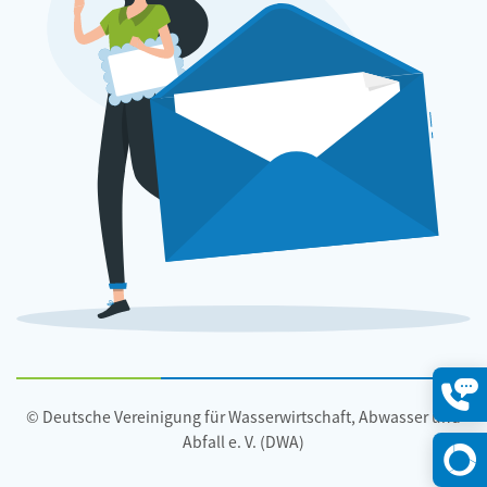
© Deutsche Vereinigung für Wasserwirtschaft, Abwasser und
Konta
öffne
Abfall e. V. (DWA)