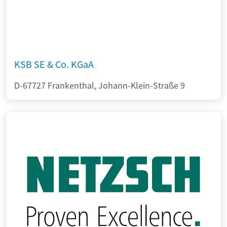
KSB SE & Co. KGaA
D-67727 Frankenthal, Johann-Klein-Straße 9