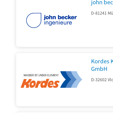
john be
D-81241 Mü
Kordes 
GmbH
D-32602 Vlo