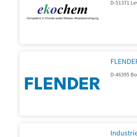
D-51371 Le
FLENDE
D-46395 Bo
Industr