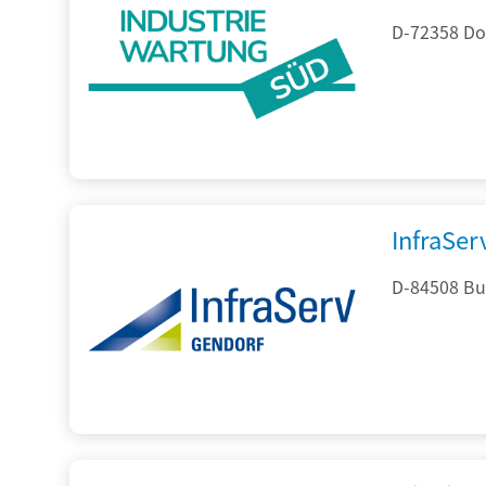
D-72358 Do
InfraSe
D-84508 Bur