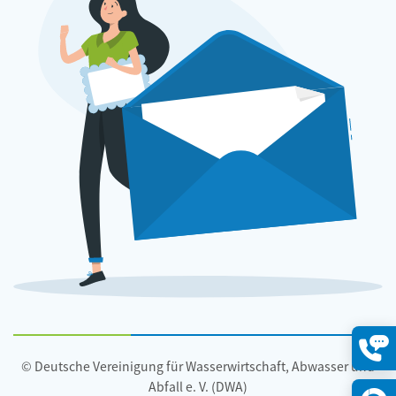
© Deutsche Vereinigung für Wasserwirtschaft, Abwasser und
Konta
öffne
Abfall e. V. (DWA)