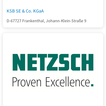
KSB SE & Co. KGaA
D-67727 Frankenthal, Johann-Klein-Straße 9