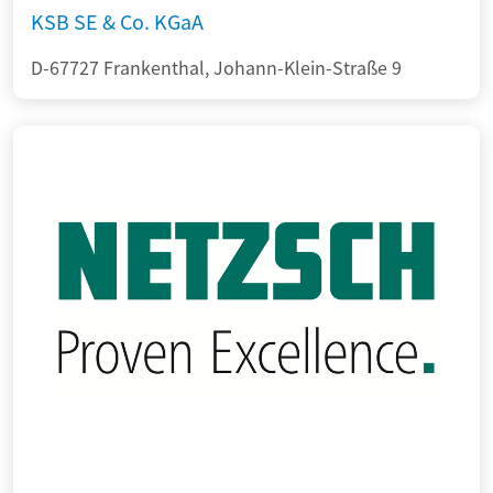
KSB SE & Co. KGaA
D-67727 Frankenthal, Johann-Klein-Straße 9