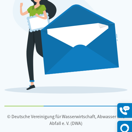
© Deutsche Vereinigung für Wasserwirtschaft, Abwasser und
Konta
öffne
Abfall e. V. (DWA)