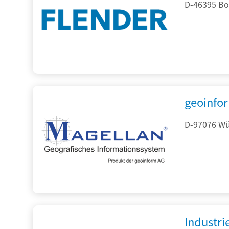
D-46395 Bo
geoinfo
D-97076 Wür
Industr