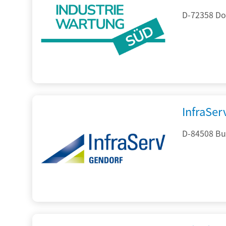
D-72358 Do
InfraSe
D-84508 Bur