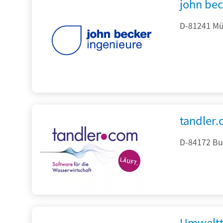
john be
D-81241 Mü
tandler
D-84172 Bu
Umweltt