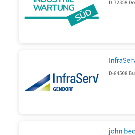
D-72358 Do
InfraSe
D-84508 Bur
john be