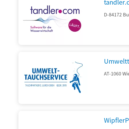
tandler
D-84172 Bu
Umweltt
AT-1060 Wi
Wipfler