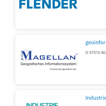
geoinfo
D-97076 Wür
Industr