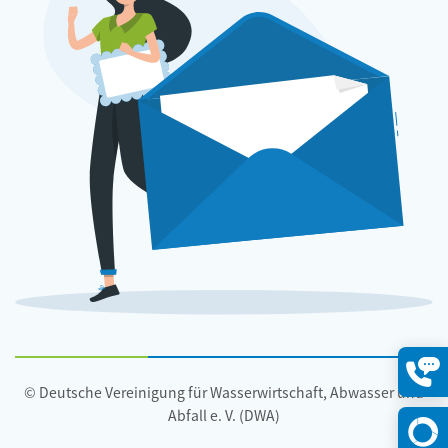
© Deutsche Vereinigung für Wasserwirtschaft, Abwasser und
Konta
öffne
Abfall e. V. (DWA)