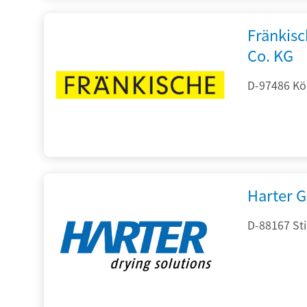
Fränkis
Co. KG
D-97486 Kön
Harter 
D-88167 St