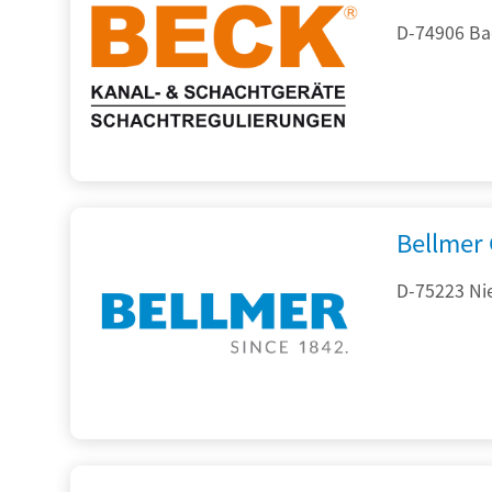
D-74906 Ba
Bellmer
D-75223 Ni