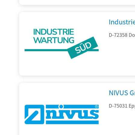
Industr
D-72358 Do
NIVUS Gm
D-75031 Ep