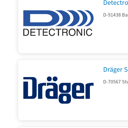
Detectr
D-91438 Ba
Dräger S
D-70567 Stu