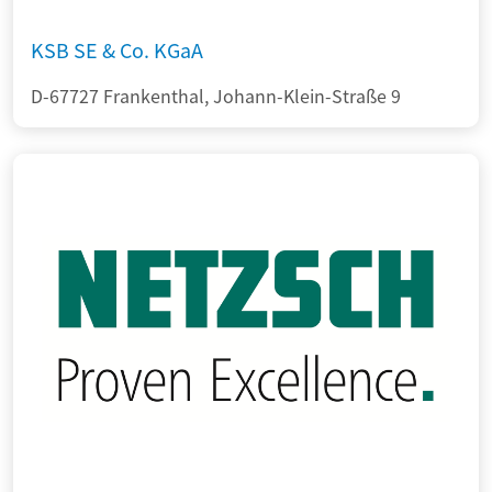
KSB SE & Co. KGaA
D-67727 Frankenthal, Johann-Klein-Straße 9