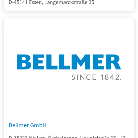
D-45141 Essen, Langemarckstraße 35
Bellmer GmbH
D-75223 Niefern-Öschelbronn, Hauptstraße 37 - 43