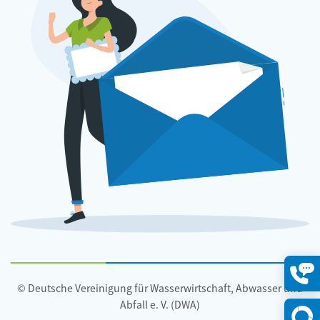
© Deutsche Vereinigung für Wasserwirtschaft, Abwasser und
Konta
öffne
Abfall e. V. (DWA)