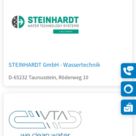
STEINHARDT GmbH - Wassertechnik
D-65232 Taunusstein, Röderweg 10
Konta
öffne