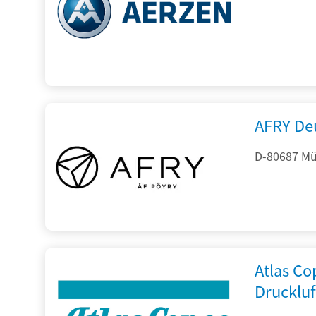
AFRY De
D-80687 Mü
Atlas C
Drucklu