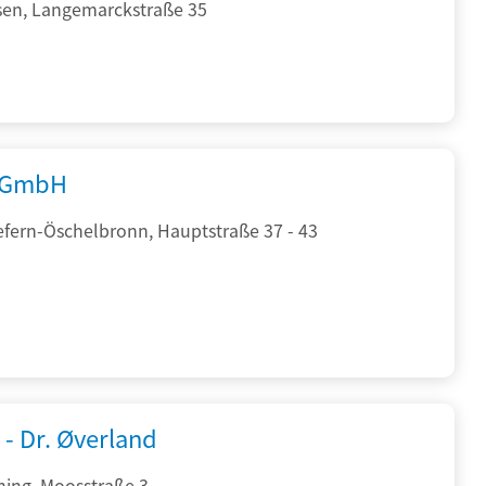
sen, Langemarckstraße 35
 GmbH
efern-Öschelbronn, Hauptstraße 37 - 43
 - Dr. Øverland
hing, Moosstraße 3