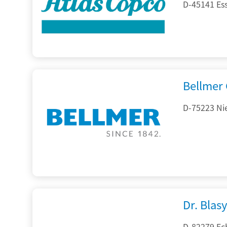
D-45141 Es
Bellmer
D-75223 Ni
Dr. Blasy
D-82279 Ec