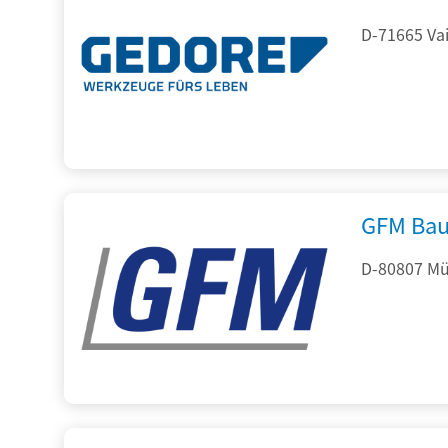
D-71665 Vai
GFM Bau
D-80807 Mü