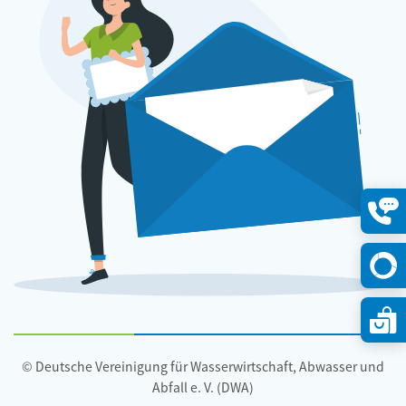
Konta
öffne
© Deutsche Vereinigung für Wasserwirtschaft, Abwasser und
Abfall e. V. (DWA)