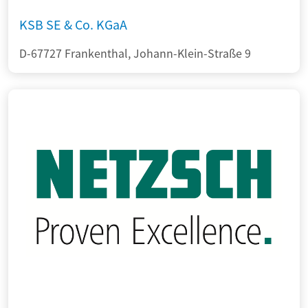
KSB SE & Co. KGaA
D-67727 Frankenthal, Johann-Klein-Straße 9