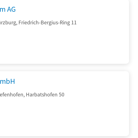
rm AG
zburg, Friedrich-Bergius-Ring 11
GmbH
iefenhofen, Harbatshofen 50