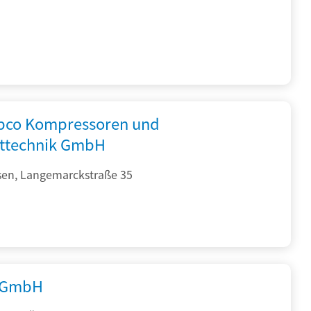
opco Kompressoren und
fttechnik GmbH
sen, Langemarckstraße 35
 GmbH