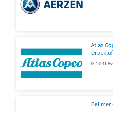
Atlas C
Drucklu
D-45141 Es
Bellmer