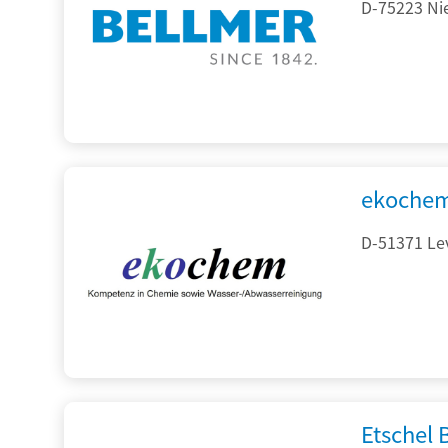
D-75223 Ni
ekochem
D-51371 Le
Etschel