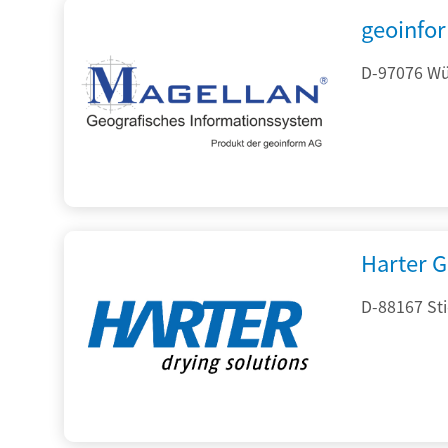
geoinfo
D-97076 Wür
Harter 
D-88167 St