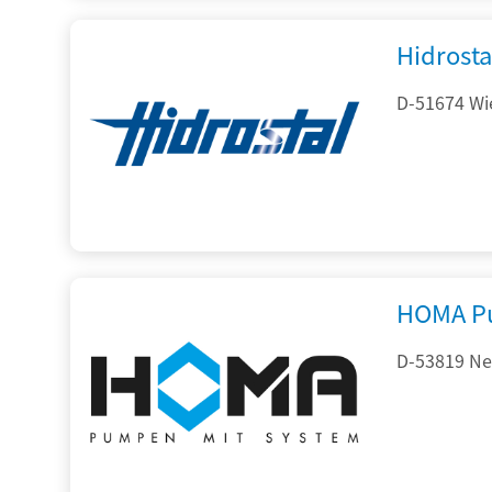
Hidrost
D-51674 Wie
HOMA P
D-53819 Neu