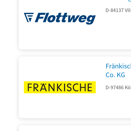
D-84137 Vil
Fränkis
Co. KG
D-97486 Kön