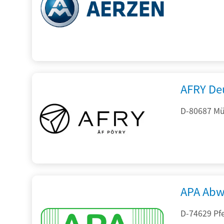
AFRY De
D-80687 Mü
APA Abw
D-74629 Pfe