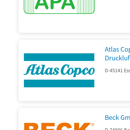
Atlas C
Drucklu
D-45141 Es
Beck Gm
D-74906 Ba