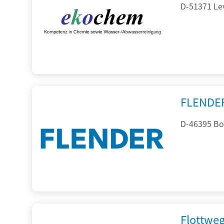
D-51371 Le
FLENDE
D-46395 Bo
Flottwe