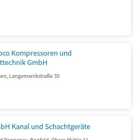
opco Kompressoren und
fttechnik GmbH
sen, Langemarckstraße 35
bH Kanal und Schachtgeräte
d Rappenau-Bonfeld, Obere Mühle 11