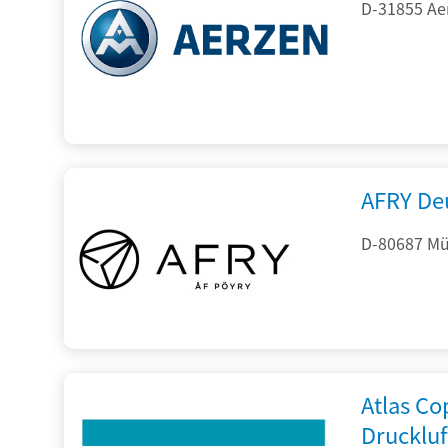
D-31855 Ae
AFRY De
D-80687 Mü
Atlas C
Drucklu