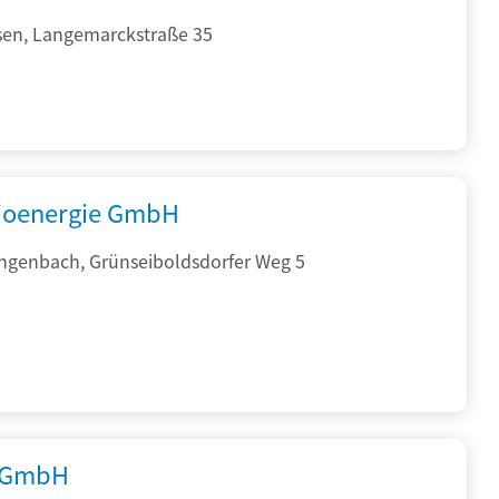
sen, Langemarckstraße 35
ioenergie GmbH
ngenbach, Grünseiboldsdorfer Weg 5
 GmbH