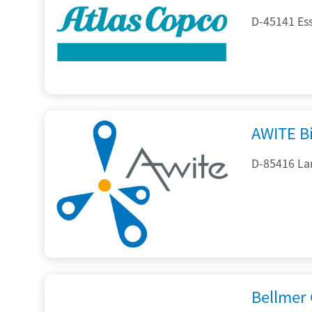
D-45141 Es
AWITE B
D-85416 La
Bellmer