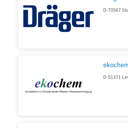
D-70567 Stu
ekochem
D-51371 Le