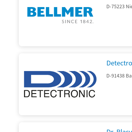
D-75223 Ni
Detectr
D-91438 Ba
Dr. Blasy